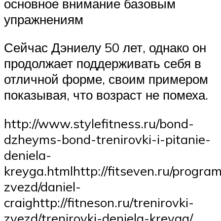
основное внимание базовым
упражнениям
Сейчас Дэниелу 50 лет, однако он
продолжает поддерживать себя в
отличной форме, своим примером
показывая, что возраст не помеха.
http://www.stylefitness.ru/bond-
dzheyms-bond-trenirovki-i-pitanie-
deniela-
kreyga.htmlhttp://fitseven.ru/progra
zvezd/daniel-
craighttp://fitneson.ru/trenirovki-
zvezd/trenirovki-deniela-kreyga/