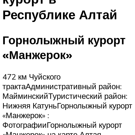
Республике Алтай
Горнолыжный курорт
«Манжерок»
472 км Чуйского
трактаАдминистративный район:
МайминскийТуристический район:
Нижняя КатуньГорнолыжный курорт
«Манжерок» :
ФотографииГорнолыжный курорт
«Манжерок» на карте Алтая