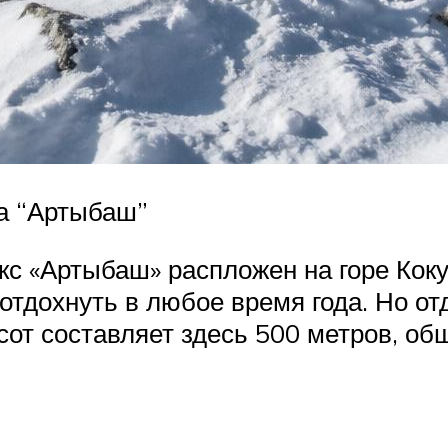
та “Артыбаш”
с «Артыбаш» распложен на горе Кокуя
 отдохнуть в любое время года. Но о
от составляет здесь 500 метров, об