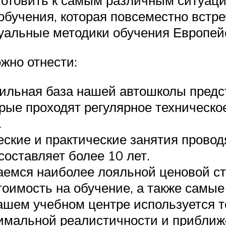
одготовить к самым различным ситуац
бучения, которая повсеместно встреч
уальные методики обучения Европейс
жно отнести:
ильная база нашей автошколы пред
рые проходят регулярное техническо
.
ские и практические занятия прово
составляет более 10 лет.
емся наиболее лояльной ценовой стр
оимость на обучение, а также самые
ашем учебном центре используется т
симальной реалистичности и приближ