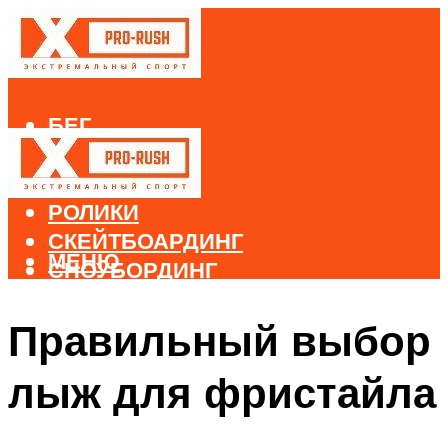
БЕГ
ВЕЛОСПОРТ
ДАЙВИНГ
РОЛИКИ
СКЕЙТБОАРДИНГ
МЕНЮ
СНОУБОРДИНГ
ЛЫЖНЫЙ СПОРТ
Правильный выбор
МЕНЮ
лыж для фристайла