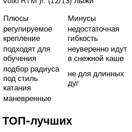
Volkl RTM Jr. (12/13) лыжи
Плюсы
Минусы
регулируемое
недостаточная
крепление
гибкость
подходят для
неуверенно идут
обучения
в снежной каше
подбор радиуса
не для длинных
под стиль
дуг
катания
маневренные
ТОП-лучших