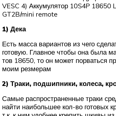
VESC 4) Аккумулятор 10S4P 18650 L
GT2B/mini remote
1) Дека
Есть масса вариантов из чего сделат
готовую. Главное чтобы она была ма
тов 18650, то он может порваться п
моим резмерам
2) Траки, подшипники, колеса, к
Самые распространенные траки среди 
найти наибольшее кол-во готовых к
т.к. к ним удобнее крепить шкивы и