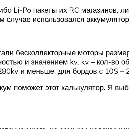
о Li-Po пакеты их RC магазинов, либ
ем случае использовался аккумулято
тали бесколлекторные моторы размер
стью и значением kv. kv – кол-во об
280kv и меньше, для бордов с 10S – 
кум поможет этот калькулятор. Я вы