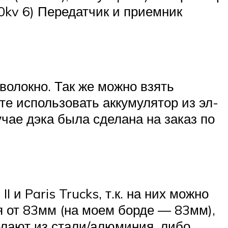
0kv 6) Передатчик и приемник
оволокно. Так же можно взять
те использовать аккумулятор из эл-
чае дэка была сделана на заказ по
и Paris Trucks, т.к. на них можно
я от 83мм (на моем борде — 83мм),
делают из стали/алюминия, либо