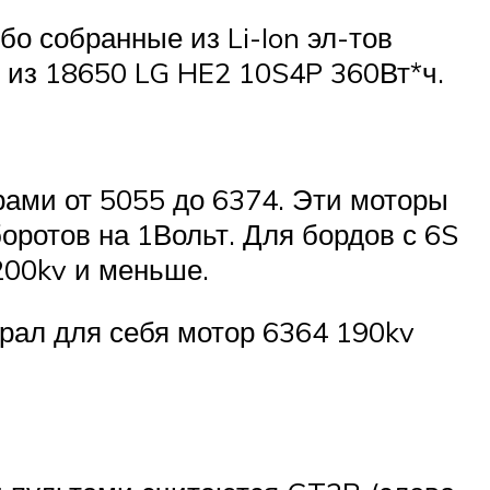
о собранные из Li-Ion эл-тов
р из 18650 LG HE2 10S4P 360Вт*ч.
ами от 5055 до 6374. Эти моторы
оротов на 1Вольт. Для бордов с 6S
200kv и меньше.
брал для себя мотор 6364 190kv