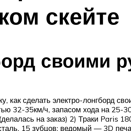
ком скейте
борд своими р
жу, как сделать электро-лонгборд св
ью 32-35км/ч, запасом хода на 25-30
(делалась на заказ) 2) Траки Paris
ль, 15 зубцов; ведомый — 3D печат