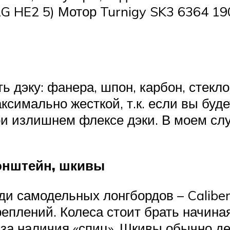
G HE2 5) Мотор Turnigy SK3 6364 19
ь дэку: фанера, шпон, карбон, стекл
ксимально жесткой, т.к. если вы буде
ри излишнем флексе дэки. В моем слу
ронштейн, шкивы
самодельных лонгбордов – Caliber II 
реплений. Колеса стоит брать начина
з за наличия «спиц». Шкивы обычно 