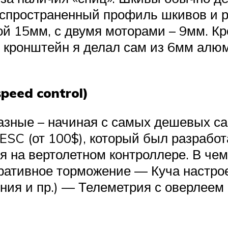
аспространенный профиль шкивов и 
й 15мм, с двумя моторами – 9мм. К
 кронштейн я делал сам из 6мм алюм
peed control)
азные – начиная с самых дешевых с
VESC (от 100$), который был разрабо
лся на вертолетном контроллере. В 
ативное торможение — Куча настроек 
ния и пр.) — Телеметрия с оверлеем