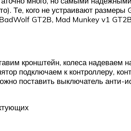
таточно много, но самыми надежным
ото). Те, кого не устраивают размеры
 (BadWolf GT2B, Mad Munkey v1 GT2B
тавим кронштейн, колеса надеваем на
лятор подключаем к контроллеру, кон
ожно поставить выключатель анти-ис
ектующих