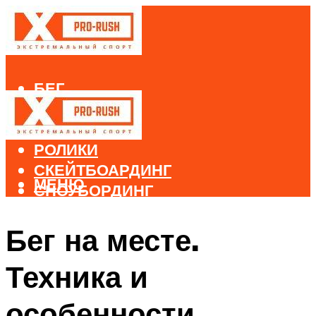
БЕГ
ВЕЛОСПОРТ
ДАЙВИНГ
РОЛИКИ
СКЕЙТБОАРДИНГ
МЕНЮ
СНОУБОРДИНГ
ЛЫЖНЫЙ СПОРТ
Бег на месте.
МЕНЮ
Техника и
особенности.