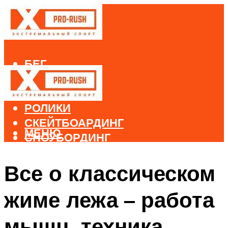
БЕГ
ВЕЛОСПОРТ
ДАЙВИНГ
РОЛИКИ
СКЕЙТБОАРДИНГ
МЕНЮ
СНОУБОРДИНГ
ЛЫЖНЫЙ СПОРТ
Все о классическом
МЕНЮ
жиме лежа – работа
мышц, техника,