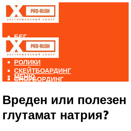
БЕГ
ВЕЛОСПОРТ
ДАЙВИНГ
РОЛИКИ
СКЕЙТБОАРДИНГ
МЕНЮ
СНОУБОРДИНГ
ЛЫЖНЫЙ СПОРТ
Вреден или полезен
МЕНЮ
глутамат натрия?