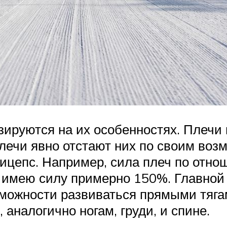
ируются на их особенностях. Плечи 
 Плечи явно отстают них по своим воз
рицепс. Например, сила плеч по отно
м имею силу примерно 150%. Главно
зможности развиваться прямыми тягам
аналогично ногам, груди, и спине.