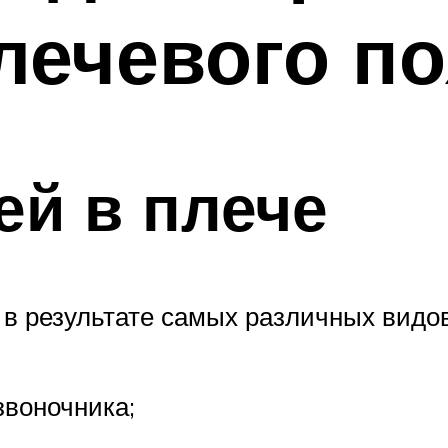
лечевого п
й в плече
в результате самых различных видов
звоночника;