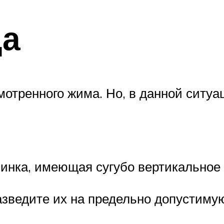
да
отренного жима. Но, в данной ситуац
спинка, имеющая сугубо вертикальное
 разведите их на предельно допустим