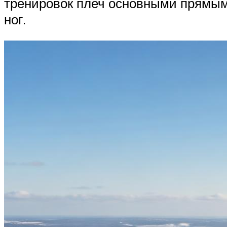
тренировок плеч основными прямыми
ног.