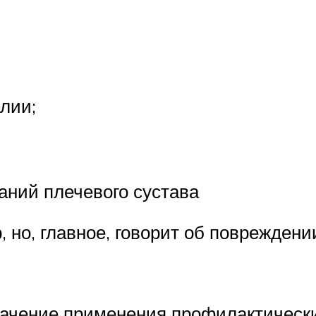
лии;
аний плечевого сустава
 но, главное, говорит об повреждени
начение применения профилактических