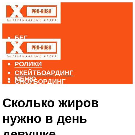
БЕГ
ВЕЛОСПОРТ
ДАЙВИНГ
РОЛИКИ
СКЕЙТБОАРДИНГ
МЕНЮ
СНОУБОРДИНГ
ЛЫЖНЫЙ СПОРТ
Сколько жиров
МЕНЮ
нужно в день
девушке