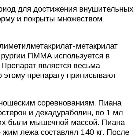
ериод для достижения внушительных
орму и покрыты множеством
олиметилметакрилат-метакрилат
хирургии ПММА используется в
. Препарат является весьма
о этому препарату приписывают
 юношеским соревнованиям. Пиана
остерон и декадураболин, по 1 мл
з них были мышечной массой. Пиана
 жим лежа составлял 140 кг. После