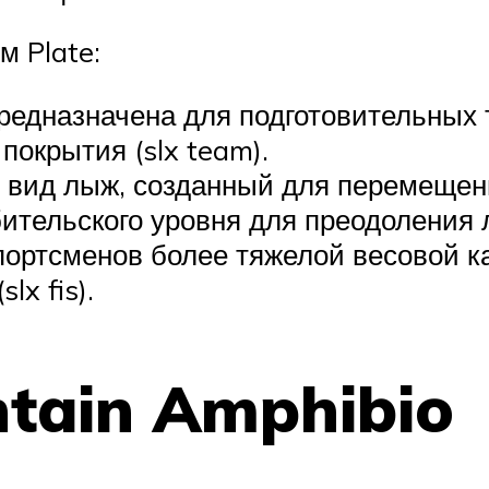
м Plate:
едназначена для подготовительных 
покрытия (slx team).
й вид лыж, созданный для перемеще
ительского уровня для преодоления л
ртсменов более тяжелой весовой ка
x fis).
ntain Amphibio