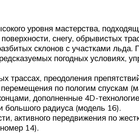
окого уровня мастерства, подходящи
поверхности, снегу, обрывистых трас
азбитых склонов с участками льда. 
предсказуемых погодных условиях, у
вых трассах, преодоления препятстви
перемещения по пологим спускам (м
концами, дополненные 4D-технологие
и большого радиуса (модель 16).
сти, активного передвижения по жес
номер 14).