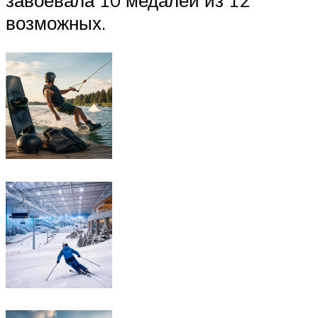
завоевала 10 медалей из 12
возможных.