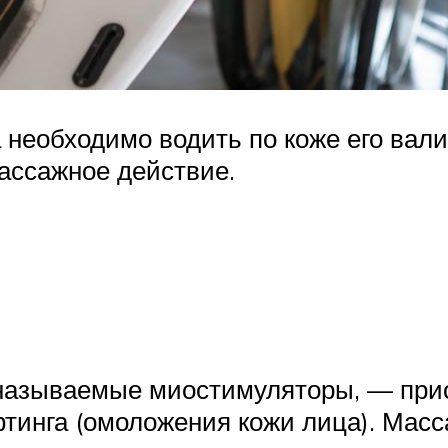
 необходимо водить по коже его ва
массажное действие.
к называемые миостимуляторы, — при
инга (омоложения кожи лица). Масс