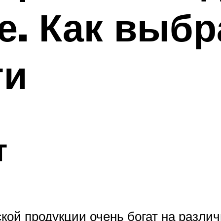
. Как выбр
ти
т
кой продукции очень богат на разли