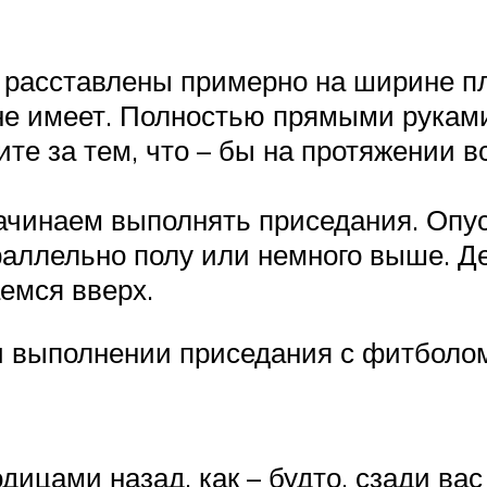
и расставлены примерно на ширине п
не имеет. Полностью прямыми руками
е за тем, что – бы на протяжении в
начинаем выполнять приседания. Опус
раллельно полу или немного выше. 
емся вверх.
ри выполнении приседания с фитболо
ицами назад, как – будто, сзади вас 