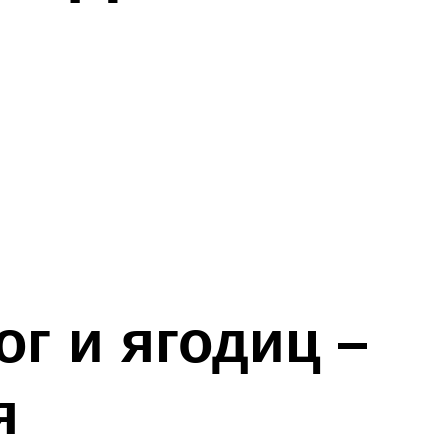
г и ягодиц –
я