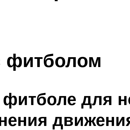
с фитболом
фитболе для но
нения движени