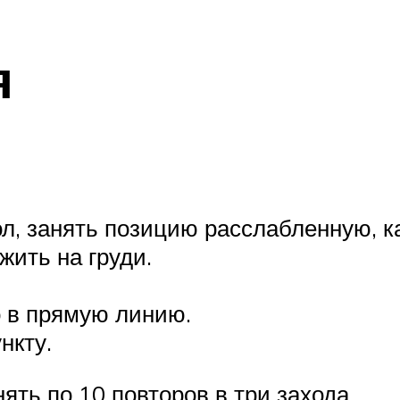
я
л, занять позицию расслабленную, ка
жить на груди.
 в прямую линию.
нкту.
ть по 10 повторов в три захода.