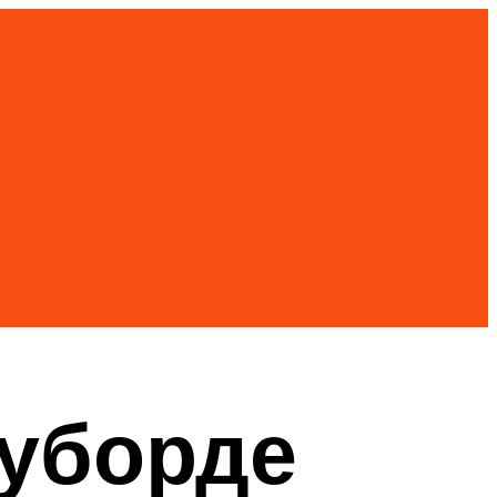
оуборде