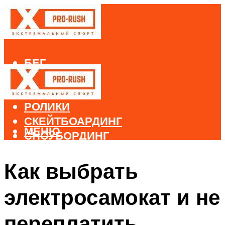
БЕГ
ВЕЛОСПОРТ
ДАЙВИНГ
РОЛИКИ
СКЕЙТБОАРДИНГ
МЕНЮ
СНОУБОРДИНГ
ЛЫЖНЫЙ СПОРТ
Как выбрать
МЕНЮ
электросамокат и не
переплатить