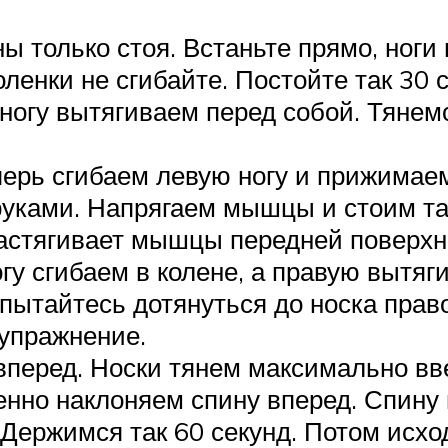
ы только стоя. Встаньте прямо, ноги
ленки не сгибайте. Постойте так 30 
 ногу вытягиваем перед собой. Тянем
ерь сгибаем левую ногу и прижимаем
уками. Напрягаем мышцы и стоим та
астягивает мышцы передней поверхн
огу сгибаем в колене, а правую вытя
пытайтесь дотянуться до носка право
упражнение.
вперед. Носки тянем максимально вв
енно наклоняем спину вперед. Спину
. Держимся так 60 секунд. Потом исх