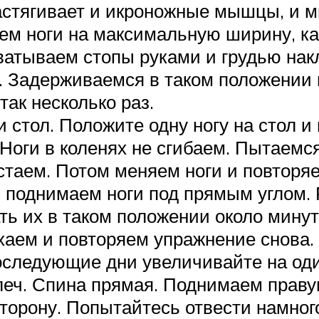
астягивает и икроножные мышцы, и 
аем ноги на максимальную ширину, ка
ватываем стопы руками и грудью накл
. Задерживаемся в таком положении 
ак несколько раз.
 стол. Положите одну ногу на стол и
Ноги в коленях не сгибаем. Пытаемс
стаем. Потом меняем ноги и повторя
ь поднимаем ноги под прямым углом. 
ть их в таком положении около минут
хаем и повторяем упражнение снова.
последующие дни увеличивайте на оди
еч. Спина прямая. Поднимаем правую
сторону. Попытайтесь отвести намно