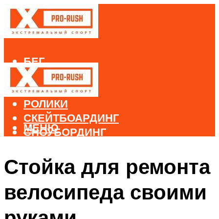
БЕГ
ВЕЛОСПОРТ
ДАЙВИНГ
РОЛИКИ
СКЕЙТБОАРДИНГ
МЕНЮ
СНОУБОРДИНГ
ЛЫЖНЫЙ СПОРТ
Стойка для ремонта
МЕНЮ
велосипеда своими
руками