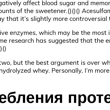
gatively affect blood sugar and memor
ounts of the sweetener.()()() Acesulf
ay that it’s slightly more controversia
tive enzymes, which may be the most i
Some research has suggested that the
)()
he two, but the best argument is over w
 hydrolyzed whey. Personally, I’m mor
ебления прот