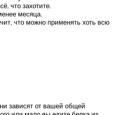
сё, что захотите.
менее месяца.
чит, что можно применять хоть всю
они зависят от вашей общей
ного или мало вы едите белка из