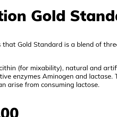
tion Gold Stand
s that Gold Standard is a blend of thre
thin (for mixability), natural and artif
stive enzymes Aminogen and lactase. 
can arise from consuming lactose.
100