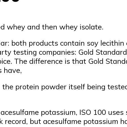
yzed whey and then whey isolate.
ar: both products contain soy lecithin 
party testing companies: Gold Standard
ce. The difference is that Gold Standa
s have,
h the protein powder itself being test
f acesulfame potassium, ISO 100 uses s
k record, but acesulfame potassium has