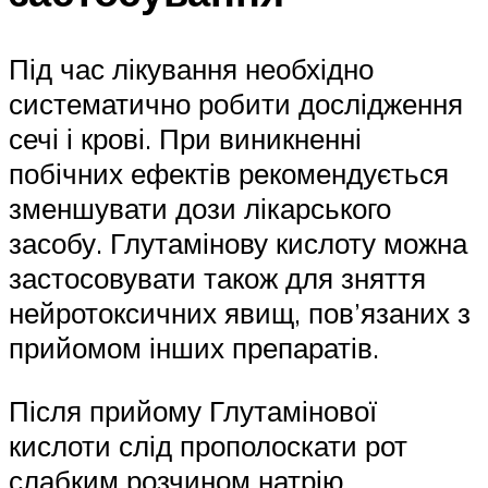
Під час лікування необхідно
систематично робити дослідження
сечі і крові. При виникненні
побічних ефектів рекомендується
зменшувати дози лікарського
засобу. Глутамінову кислоту можна
застосовувати також для зняття
нейротоксичних явищ, пов’язаних з
прийомом інших препаратів.
Після прийому Глутамінової
кислоти слід прополоскати рот
слабким розчином натрію