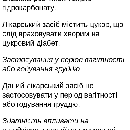
гідрокарбонату.
Лікарський засіб містить цукор, що
слід враховувати хворим на
цукровий діабет.
Застосування у період вагітності
або годування груддю.
Даний лікарський засіб не
застосовувати у період вагітності
або годування груддю.
Здатність впливати на
швидкість реакції при керуванні