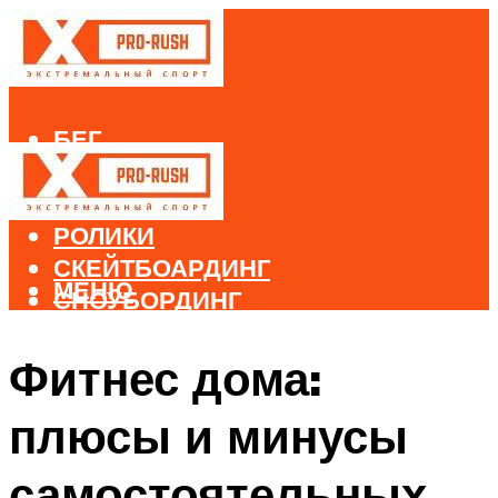
БЕГ
ВЕЛОСПОРТ
ДАЙВИНГ
РОЛИКИ
СКЕЙТБОАРДИНГ
МЕНЮ
СНОУБОРДИНГ
ЛЫЖНЫЙ СПОРТ
Фитнес дома:
МЕНЮ
плюсы и минусы
самостоятельных