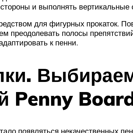
 стороны и выполнять вертикальные 
редством для фигурных прокаток. П
ем преодолевать полосы препятствий
адаптировать к пенни.
лки. Выбирае
 Penny Board
тало появляться некачественных пен