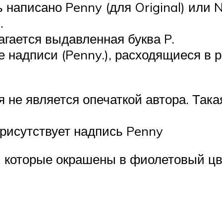
аписано Penny (для Original) или Nic
.
агается выдавленная буква P.
е надписи (Penny.), расходящиеся в 
я не является опечаткой автора. Так
присутствует надпись Penny
 которые окрашены в фиолетовый цв