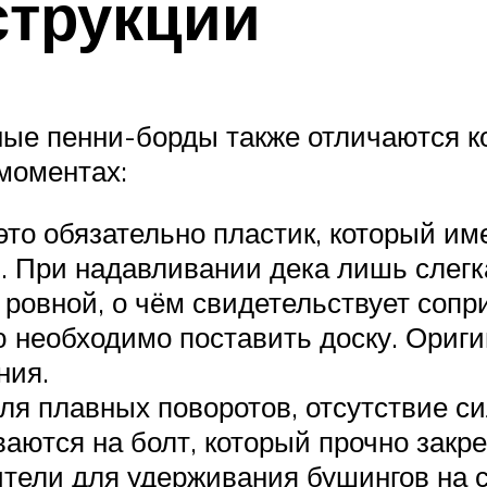
струкции
ные пенни-борды также отличаются к
моментах:
то обязательно пластик, который им
. При надавливании дека лишь слегк
ровной, о чём свидетельствует сопри
ю необходимо поставить доску. Ориг
ния.
я плавных поворотов, отсутствие сил
аются на болт, который прочно закре
тели для удерживания бушингов на с