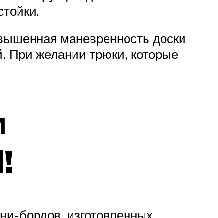
стойки.
овышенная маневренность доски
. При желании трюки, которые
м
!
ни-бордов, изготовленных