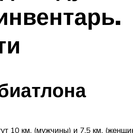
инвентарь.
ти
биатлона
ут 10 км. (мужчины) и 7,5 км. (женщ