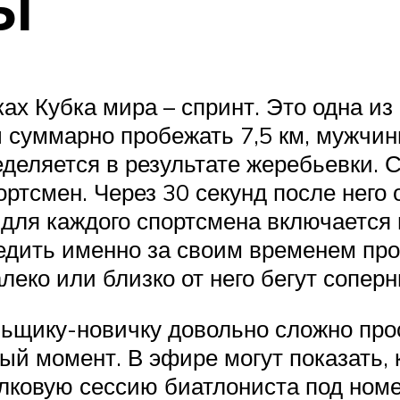
Ы
х Кубка мира – спринт. Это одна из 
 суммарно пробежать 7,5 км, мужчины
деляется в результате жеребьевки. С
ртсмен. Через 30 секунд после него 
ом для каждого спортсмена включаетс
ледить именно за своим временем про
леко или близко от него бегут соперн
ьщику-новичку довольно сложно прос
ый момент. В эфире могут показать,
елковую сессию биатлониста под номе