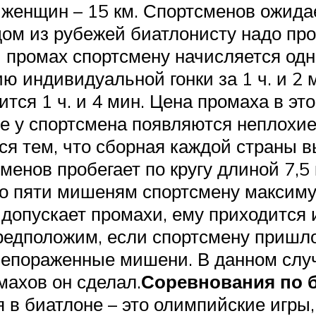
я женщин – 15 км. Спортсменов ожид
аждом из рубежей биатлонисту надо пр
 промах спортсмену начисляется од
 индивидуальной гонки за 1 ч. и 2 м
вится 1 ч. и 4 мин. Цена промаха в эт
бе у спортсмена появляются неплохие
ся тем, что сборная каждой страны 
менов пробегает по кругу длиной 7,5 
по пяти мишеням спортсмену максимум
 допускает промахи, ему приходится 
редположим, если спортсмену пришло
я непораженные мишени. В данном слу
махов он сделал.
Соревнования по 
в биатлоне – это олимпийские игры,