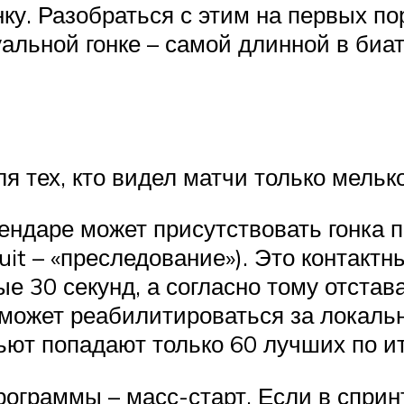
нку. Разобраться с этим на первых п
альной гонке – самой длинной в биа
я тех, кто видел матчи только мельк
лендаре может присутствовать гонка
suit – «преследование»). Это контакт
е 30 секунд, а согласно тому отста
 может реабилитироваться за локаль
ьют попадают только 60 лучших по ит
ограммы – масс-старт. Если в сприн