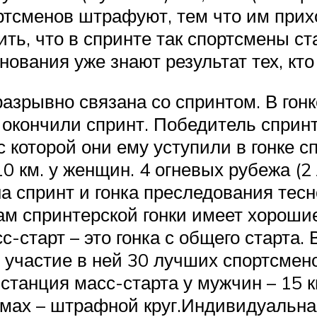
ортсменов штрафуют, тем что им при
ть, что в спринте так спортсмены ст
нования уже знают результат тех, кто 
разрывно связана со спринтом. В го
и окончили спринт. Победитель спринт
с которой они ему уступили в гонке с
0 км. у женщин. 4 огневых рубежа (2
 спринт и гонка преследования тес
м спринтерской гонки имеет хорошие
с-старт – это гонка с общего старта
участие в ней 30 лучших спортсмено
танция масс-старта у мужчин – 15 км
омах – штрафной круг.Индивидуальна