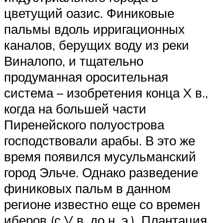
цветущий оазис. Финиковые
пальмы вдоль ирригационных
каналов, берущих воду из реки
Виналопо, и тщательно
продуманная оросительная
система – изобретения конца X в.,
когда на большей части
Пиренейского полуострова
господствовали арабы. В это же
время появился мусульманский
город Эльче. Однако разведение
финиковых пальм в данном
регионе известно еще со времен
иберов (с V в. до н. э.). Плантация