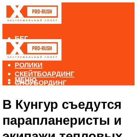
БЕГ
ВЕЛОСПОРТ
ДАЙВИНГ
РОЛИКИ
СКЕЙТБОАРДИНГ
МЕНЮ
СНОУБОРДИНГ
ЛЫЖНЫЙ СПОРТ
В Кунгур съедутся
МЕНЮ
парапланеристы и
экипажи тепловых