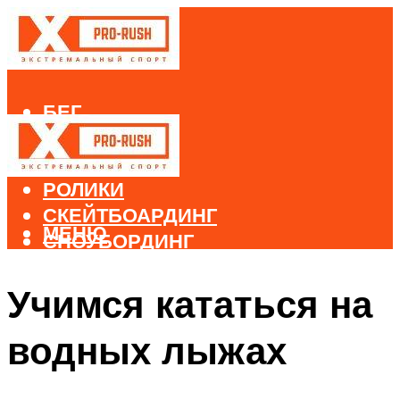
БЕГ
ВЕЛОСПОРТ
ДАЙВИНГ
РОЛИКИ
СКЕЙТБОАРДИНГ
МЕНЮ
СНОУБОРДИНГ
ЛЫЖНЫЙ СПОРТ
Учимся кататься на
МЕНЮ
водных лыжах