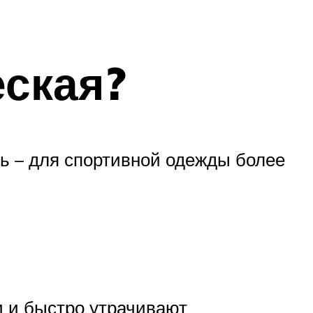
еская?
ть – для спортивной одежды более
и и быстро утрачивают