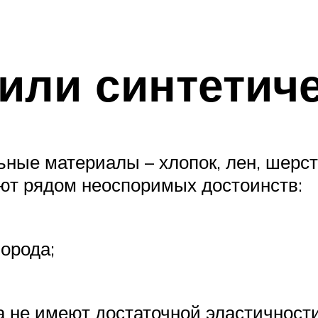
или синтетич
ьные материалы – хлопок, лен, шерс
ют рядом неоспоримых достоинств:
орода;
а не имеют достаточной эластичност