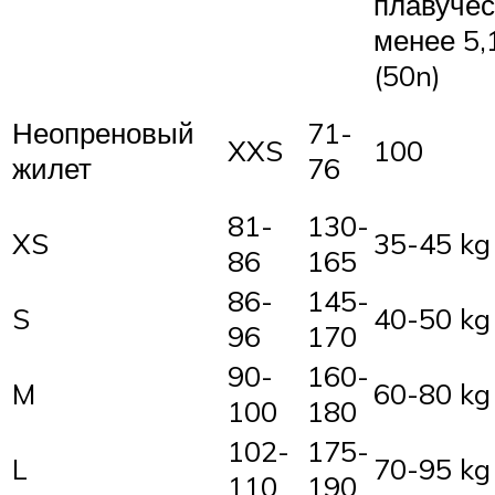
плавучес
менее 5,1
(50n)
Неопреновый
71-
XXS
100
жилет
76
81-
130-
XS
35-45 kg
86
165
86-
145-
S
40-50 kg
96
170
90-
160-
M
60-80 kg
100
180
102-
175-
L
70-95 kg
110
190