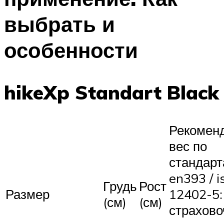
выбрать и
особенности
hikeXp Standart Black
Рекомен
вес по
стандар
en393 / i
Грудь
Рост
Размер
12402-5:
(см)
(см)
страхово