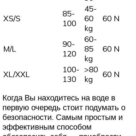
45-
85-
XS/S
60
60 N
100
kg
60-
90-
M/L
85
60 N
120
kg
100-
>80
XL/XXL
60 N
130
kg
Когда Вы находитесь на воде в
первую очередь стоит подумать о
безопасности. Самым простым и
эффективным способом