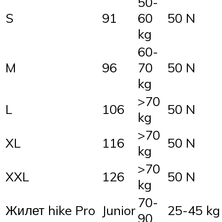
50-
S
91
60
50 N
kg
60-
M
96
70
50 N
kg
>70
L
106
50 N
kg
>70
XL
116
50 N
kg
>70
XXL
126
50 N
kg
70-
Жилет hike Pro
Junior
25-45 kg
90