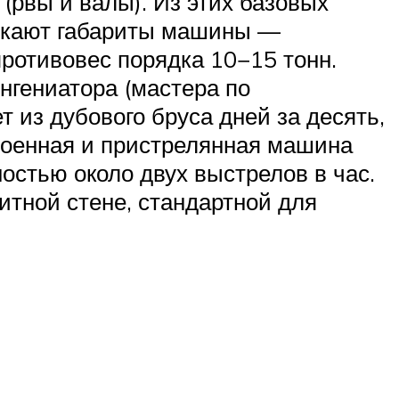
(рвы и валы). Из этих базовых
текают габариты машины —
противовес порядка 10−15 тонн.
нгениатора (мастера по
 из дубового бруса дней за десять,
роенная и пристрелянная машина
остью около двух выстрелов в час.
итной стене, стандартной для