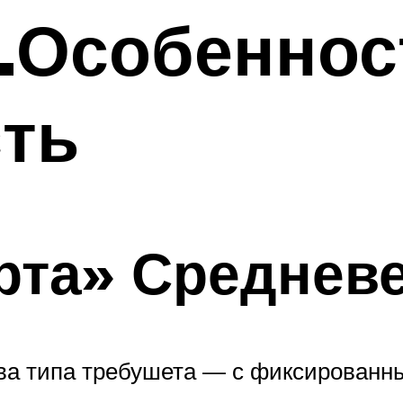
.Особеннос
ть
рта» Среднев
ва типа требушета — с фиксированн