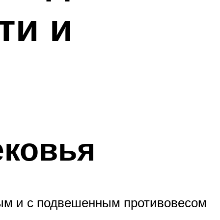
ти и
ековья
ым и с подвешенным противовесом