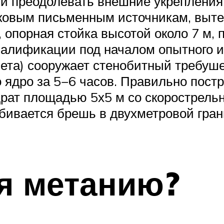
 и преодолевать внешние укрепления 
ековым письменным источникам, вы
опорная стойка высотой около 7 м, 
валификации под началом опытного и
та) сооружает стенобитный требушет
 ядро за 5−6 часов. Правильно пост
драт площадью 5х5 м со скорострельн
обивается брешь в двухметровой гран
я метанию?