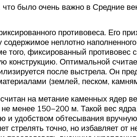
, что было очень важно в Средние ве
фиксированного противовеса. Его пр
ку содержимое неплотно наполненног
ме того, фиксированный противовес с
ую конструкцию. Оптимальной счита
илизируется после выстрела. Он пре
ериалами (землей, песком, камнями)
читан на метание каменных ядер вес
 не менее 150−200 м. Такой вес ядр
 и удобством обтесывания вручную 
яет стрелять точно, но избавляет от