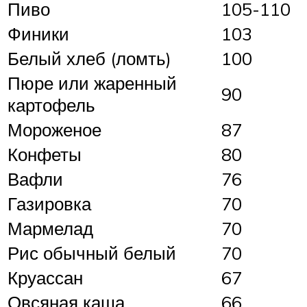
Пиво
105-110
Финики
103
Белый хлеб (ломть)
100
Пюре или жаренный
90
картофель
Мороженое
87
Конфеты
80
Вафли
76
Газировка
70
Мармелад
70
Рис обычный белый
70
Круассан
67
Овсяная каша
66