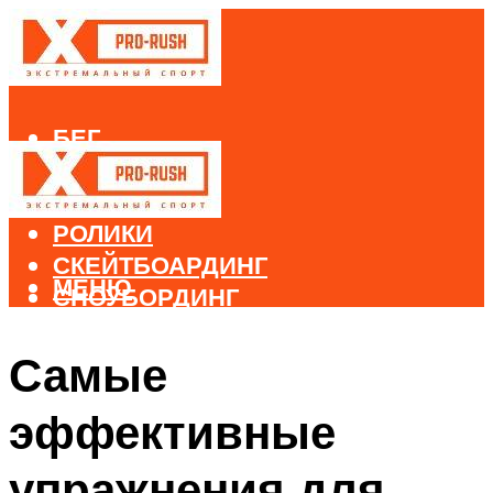
БЕГ
ВЕЛОСПОРТ
ДАЙВИНГ
РОЛИКИ
СКЕЙТБОАРДИНГ
МЕНЮ
СНОУБОРДИНГ
ЛЫЖНЫЙ СПОРТ
Самые
МЕНЮ
эффективные
упражнения для