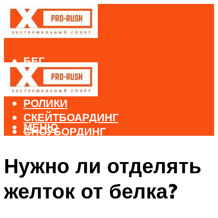
БЕГ
ВЕЛОСПОРТ
ДАЙВИНГ
РОЛИКИ
СКЕЙТБОАРДИНГ
МЕНЮ
СНОУБОРДИНГ
ЛЫЖНЫЙ СПОРТ
Нужно ли отделять
МЕНЮ
желток от белка?