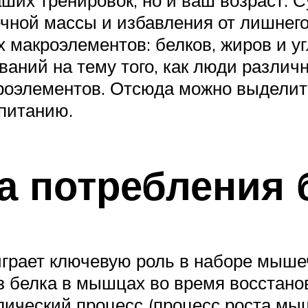
чной массы и избавления от лишнего
 макроэлементов: белков, жиров и у
аний на тему того, как люди различ
роэлементов. Отсюда можно выделит
питанию.
а потребления 
 играет ключевую роль в наборе мышеч
ез белка в мышцах во время восстан
олический процесс (процесс роста мы