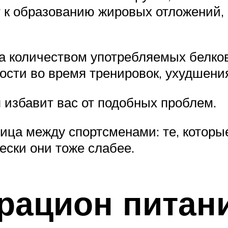
т к образованию жировых отложений, 
за количеством употребляемых белков
сти во время тренировок, ухудшения 
 избавит вас от подобных проблем.
ница между спортсменами: те, котор
ески они тоже слабее.
рацион питани