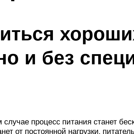
иться хороших
но и без спец
м случае процесс питания станет бес
анет от постоянной нагрузки, питате