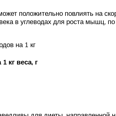
может положительно повлиять на ско
века в углеводах для роста мышц, п
дов на 1 кг
1 кг веса, г
праведливы для диеты, направленной