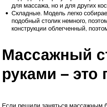
для массажа, но и для других ко
Складные. Модель легко собирает
подобный столик немного, поэт
конструкции облегченный, поэтом
Массажный ст
руками – это 
Если решили заняться массажным би