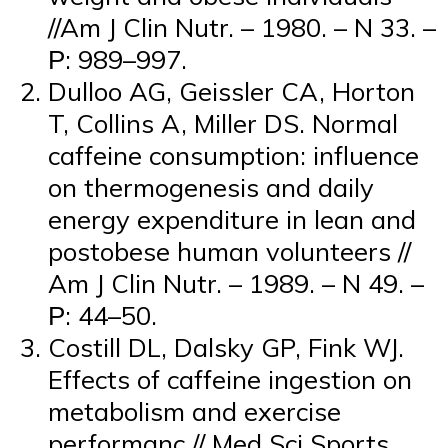
//Am J Clin Nutr. – 1980. – N 33. –
Р: 989–997.
Dulloo AG, Geissler CA, Horton
T, Collins A, Miller DS. Normal
caffeine consumption: influence
on thermogenesis and daily
energy expenditure in lean and
postobese human volunteers //
Am J Clin Nutr. – 1989. – N 49. –
Р: 44–50.
Costill DL, Dalsky GP, Fink WJ.
Effects of caffeine ingestion on
metabolism and exercise
performanc // Med Sci Sports