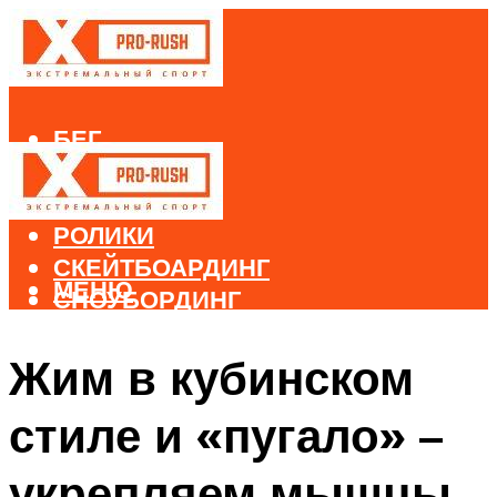
БЕГ
ВЕЛОСПОРТ
ДАЙВИНГ
РОЛИКИ
СКЕЙТБОАРДИНГ
МЕНЮ
СНОУБОРДИНГ
ЛЫЖНЫЙ СПОРТ
Жим в кубинском
МЕНЮ
стиле и «пугало» –
укрепляем мышцы