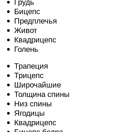
Грудь
Бицепс
Предплечья
Живот
Квадрицепс
Голень
Трапеция
Трицепс
Широчайшие
Толщина спины
Низ спины
Ягодицы
Квадрицепс
Бицепс бедра