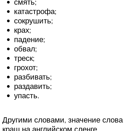
смять;
катастрофа;
сокрушить;
крах;
падение;
обвал;
треск;
грохот;
разбивать;
раздавить;
упасть.
Другими словами, значение слова
краш на английском сленге