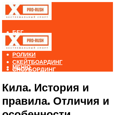
БЕГ
ВЕЛОСПОРТ
ДАЙВИНГ
РОЛИКИ
СКЕЙТБОАРДИНГ
МЕНЮ
СНОУБОРДИНГ
ЛЫЖНЫЙ СПОРТ
Кила. История и
МЕНЮ
правила. Отличия и
особенности