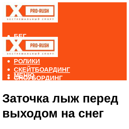
БЕГ
ВЕЛОСПОРТ
ДАЙВИНГ
РОЛИКИ
СКЕЙТБОАРДИНГ
МЕНЮ
СНОУБОРДИНГ
ЛЫЖНЫЙ СПОРТ
Заточка лыж перед
МЕНЮ
выходом на снег