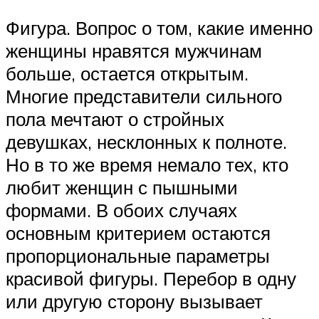
Фигура. Вопрос о том, какие именно
женщины нравятся мужчинам
больше, остается открытым.
Многие представители сильного
пола мечтают о стройных
девушках, несклонных к полноте.
Но в то же время немало тех, кто
любит женщин с пышными
формами. В обоих случаях
основным критерием остаются
пропорциональные параметры
красивой фигуры. Перебор в одну
или другую сторону вызывает