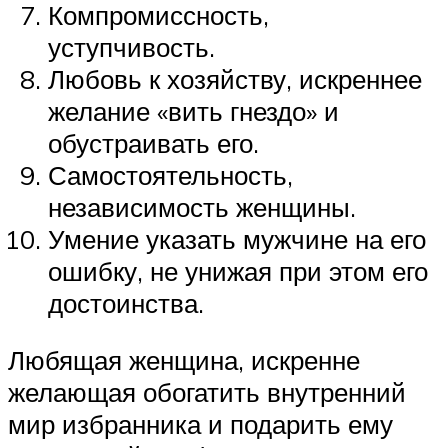
Компромиссность,
уступчивость.
Любовь к хозяйству, искреннее
желание «вить гнездо» и
обустраивать его.
Самостоятельность,
независимость женщины.
Умение указать мужчине на его
ошибку, не унижая при этом его
достоинства.
Любящая женщина, искренне
желающая обогатить внутренний
мир избранника и подарить ему