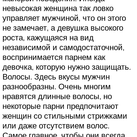
невысокая женщина так ловко
управляет мужчиной, что он этого
не замечает, а девушка высокого
роста, кажущаяся на вид
независимой и самодостаточной,
воспринимается парнем как
девочка, которую нужно защищать.
Волосы. Здесь вкусы мужчин
разнообразны. Очень многим
нравятся длинные волосы, но
некоторые парни предпочитают
женщин со стильными стрижками
или даже отсутствием волос.
Самое главное, чтобы они всегда