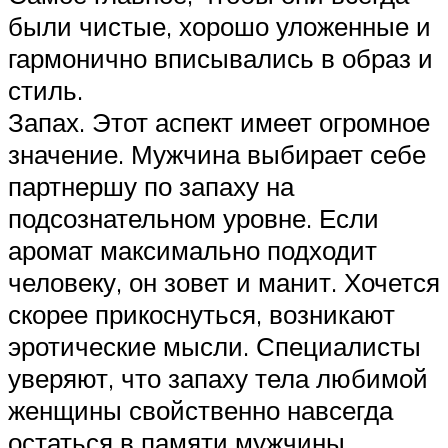
были чистые, хорошо уложенные и
гармонично вписывались в образ и
стиль.
Запах. Этот аспект имеет огромное
значение. Мужчина выбирает себе
партнершу по запаху на
подсознательном уровне. Если
аромат максимально подходит
человеку, он зовет и манит. Хочется
скорее прикоснуться, возникают
эротические мысли. Специалисты
уверяют, что запаху тела любимой
женщины свойственно навсегда
остаться в памяти мужчины,