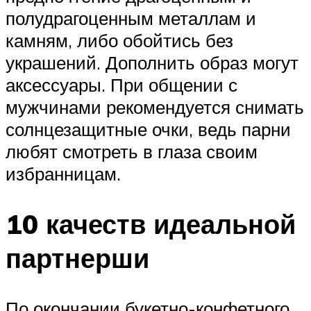
полудрагоценным металлам и
камням, либо обойтись без
украшений. Дополнить образ могут
аксессуары. При общении с
мужчинами рекомендуется снимать
солнцезащитные очки, ведь парни
любят смотреть в глаза своим
избранницам.
10 качеств идеальной
партнерши
По окончании букетно-конфетного