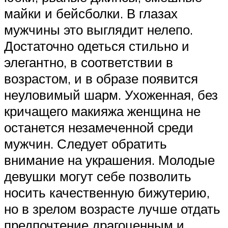
майки и бейсболки. В глазах
мужчины это выглядит нелепо.
Достаточно одеться стильно и
элегантно, в соответствии в
возрастом, и в образе появится
неуловимый шарм. Ухоженная, без
кричащего макияжа женщина не
останется незамеченной среди
мужчин. Следует обратить
внимание на украшения. Молодые
девушки могут себе позволить
носить качественную бижутерию,
но в зрелом возрасте лучше отдать
предпочтение драгоценным и