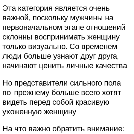
Эта категория является очень
важной, поскольку мужчины на
первоначальном этапе отношений
склонны воспринимать женщину
только визуально. Со временем
люди больше узнают друг друга,
начинают ценить личные качества
Но представители сильного пола
по-прежнему больше всего хотят
видеть перед собой красивую
ухоженную женщину
На что важно обратить внимание: