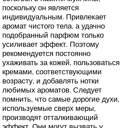
поскольку он является
индивидуальным. Привлекает
аромат чистого тела, а удачно
подобранный парфюм только
усиливает эффект. Поэтому
рекомендуется постоянно
ухаживать за кожей, пользоваться
кремами, соответствующими
возрасту, и добавлять нотки
любимых ароматов. Следует
помнить, что самые дорогие духи,
используемые сверх меры,
производят отталкивающий
эффект. Они могут вызвать у