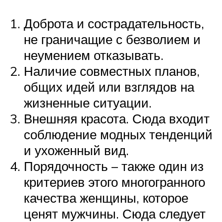
Доброта и сострадательность,
не граничащие с безволием и
неумением отказывать.
Наличие совместных планов,
общих идей или взглядов на
жизненные ситуации.
Внешняя красота. Сюда входит
соблюдение модных тенденций
и ухоженный вид.
Порядочность – также один из
критериев этого многогранного
качества женщины, которое
ценят мужчины. Сюда следует