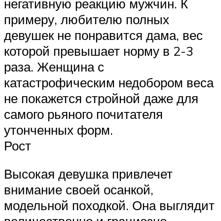
негативную реакцию мужчин. К
примеру, любителю полных
девушек не понравится дама, вес
которой превышает норму в 2-3
раза. Женщина с
катастрофическим недобором веса
не покажется стройной даже для
самого рьяного почитателя
утонченных форм.
Рост
Высокая девушка привлечет
внимание своей осанкой,
модельной походкой. Она выглядит