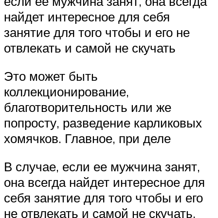
если ее мужчина занят, она всегда
найдет интересное для себя
занятие для того чтобы и его не
отвлекать и самой не скучать
Это может быть
коллекционирование,
благотворительность или же
попросту, разведение карликовых
хомячков. Главное, при деле
В случае, если ее мужчина занят,
она всегда найдет интересное для
себя занятие для того чтобы и его
не отвлекать и самой не скучать.