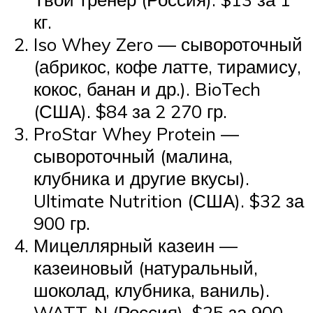
кг.
Iso Whey Zero — сывороточный
(абрикос, кофе латте, тирамису,
кокос, банан и др.). BioTech
(США). $84 за 2 270 гр.
ProStar Whey Protein —
сывороточный (малина,
клубника и другие вкусы).
Ultimate Nutrition (США). $32 за
900 гр.
Мицеллярный казеин —
казеиновый (натуральный,
шоколад, клубника, ваниль).
WATT-N (Россия). $25 за 900