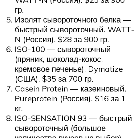
гр.
Изолят сывороточного белка —
быстрый сывороточный. WATT-
N (Россия). $28 за 900 гр.
ISO-100 — сывороточный
(пряник, шоколад-кокос,
кремовое печенье). Dymatize
(США). $35 за 700 гр.
Casein Protein — казеиновый.
Pureprotein (Россия). $16 за 1
кг.
ISO-SENSATION 93 — быстрый
сывороточный (большое
количество вкусов на выбор).