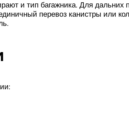
ирают и тип багажника. Для дальних 
единичный перевоз канистры или кол
ль.
и
ии: