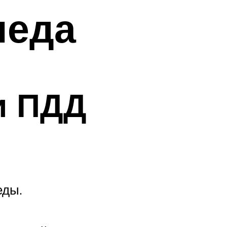
педа
и ПДД
еды.