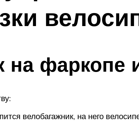
зки велоси
 на фаркопе 
ву:
пится велобагажник, на него велосип