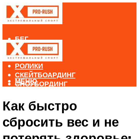
БЕГ
ВЕЛОСПОРТ
ДАЙВИНГ
РОЛИКИ
СКЕЙТБОАРДИНГ
МЕНЮ
СНОУБОРДИНГ
ЛЫЖНЫЙ СПОРТ
Как быстро
МЕНЮ
сбросить вес и не
потерять здоровье: