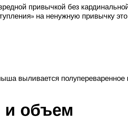
 вредной привычкой без кардинальной
ступления» на ненужную привычку это
алыша выливается полупереваренное 
ь и объем