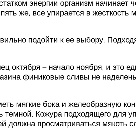
статком энергии организм начинает 
пять же, все упирается в жесткость 
авильно подойти к ее выбору. Подхо
ец октября – начало ноября, и это 
газина финиковые сливы не наделен
еть мягкие бока и желеобразную ко
ть темной. Кожура подходящего для у
ей должна просматриваться мякоть сл