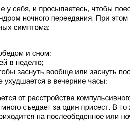
 у себя, и просыпаетесь, чтобы поес
ндром ночного переедания. При этом
нных симптома:
обедом и сном;
ей в неделю;
чтобы заснуть вообще или заснуть по
е ухудшается в вечерние часы;
ется от расстройства компульсивног
ного съедает за один присест. В то 
риходится на послеобеденное или но