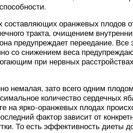
способности.
х составляющих оранжевых плодов от
чного тракта, очищением внутренних
 она предупреждает переедание. Все
нно со снижением веса предупрежда
могающим при нервных расстройствах
но немалая, зато всего одним плодо
симальное количество сердечных яб
те на ярко-оранжевых плодах проис
оследний фактор зависит от конкрет
утки. То есть эффективность диеты д