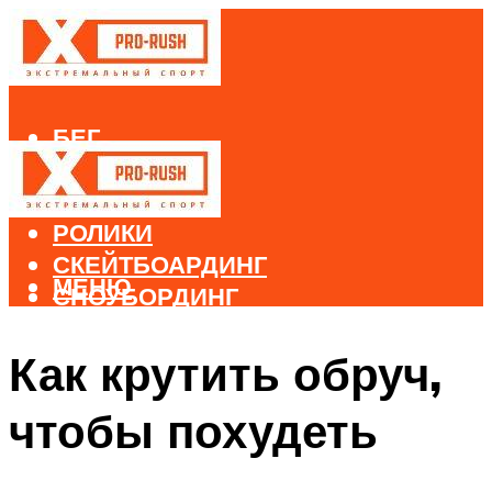
БЕГ
ВЕЛОСПОРТ
ДАЙВИНГ
РОЛИКИ
СКЕЙТБОАРДИНГ
МЕНЮ
СНОУБОРДИНГ
ЛЫЖНЫЙ СПОРТ
Как крутить обруч,
МЕНЮ
чтобы похудеть