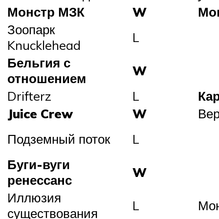
Монстр МЗК
W
Мо
Зоопарк
L
Knucklehead
Бельгия с
W
отношением
Drifterz
L
Ка
Juice Crew
W
Вер
Подземный поток
L
Буги-вуги
W
ренессанс
Иллюзия
L
Мо
существования