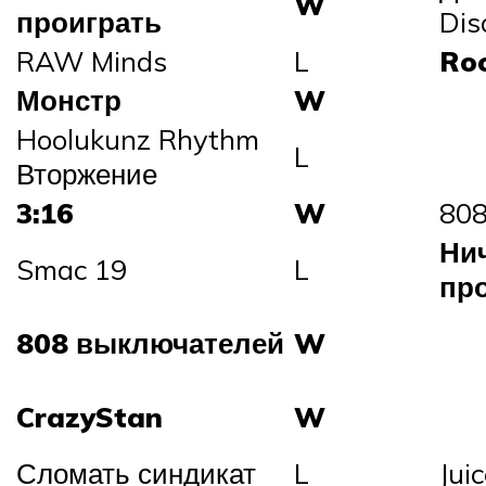
W
проиграть
Dis
RAW Minds
L
Roc
Монстр
W
Hoolukunz Rhythm
L
Вторжение
3:16
W
808
Нич
Smac 19
L
пр
808 выключателей
W
CrazyStan
W
Сломать синдикат
L
Jui