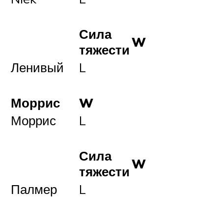
Сила
W
тяжести
Ленивый
L
Моррис
W
Моррис
L
Сила
W
тяжести
Палмер
L