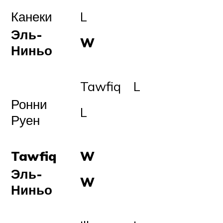
Канеки
L
Эль-
W
Ниньо
Tawfiq
L
Ронни
L
Руен
Tawfiq
W
Эль-
W
Ниньо