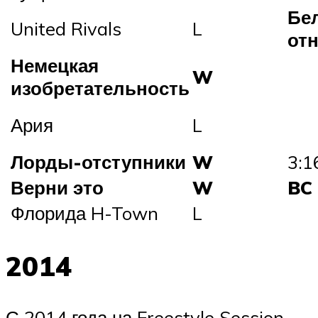
Бел
United Rivals
L
от
Немецкая
W
изобретательность
Ария
L
Лорды-отступники
W
3:1
Верни это
W
BC 
Флорида H-Town
L
2014
С 2014 года на Freestyle Session