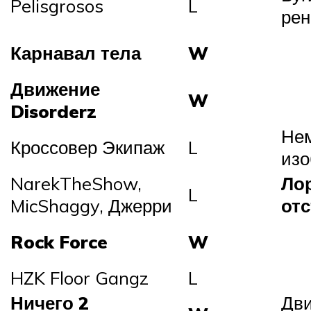
Pelisgrosos
L
рен
Карнавал тела
W
Движение
W
Disorderz
Не
Кроссовер Экипаж
L
изо
NarekTheShow,
Ло
L
MicShaggy, Джерри
от
Rock Force
W
HZK Floor Gangz
L
Ничего 2
Дв