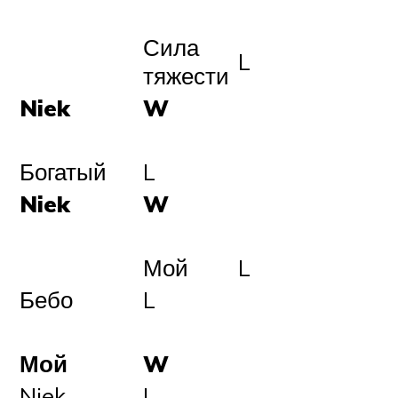
Сила
L
тяжести
Niek
W
Богатый
L
Niek
W
Мой
L
Бебо
L
Мой
W
Niek
L