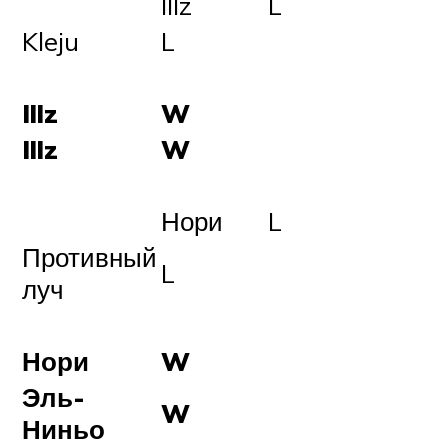
Illz
L
Kleju
L
Illz
W
Illz
W
Нори
L
Противный
L
луч
Нори
W
Эль-
W
Ниньо