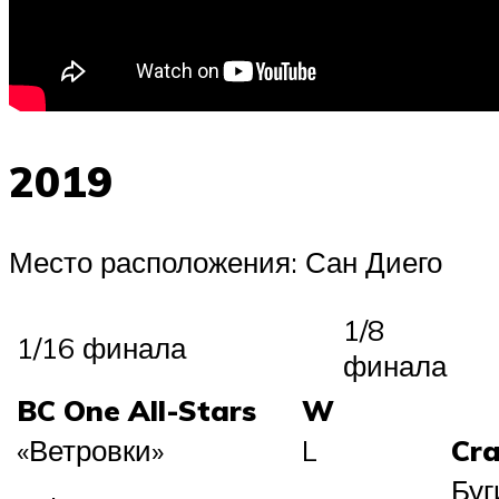
2019
Место расположения: Сан Диего
1/8
1/16 финала
финала
BC One All-Stars
W
«Ветровки»
L
Cr
Буг