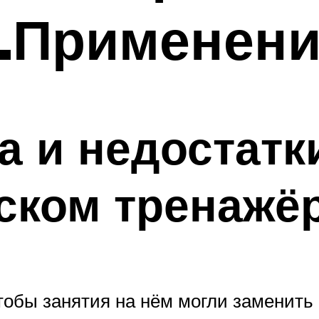
о.Применен
 и недостатк
ском тренажё
чтобы занятия на нём могли заменить